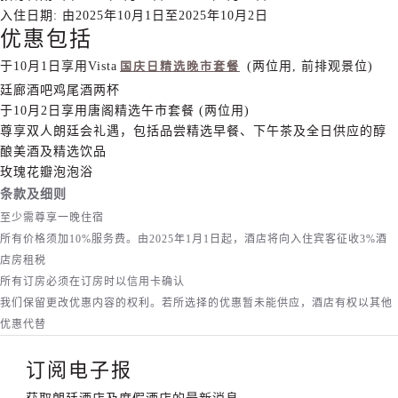
入住日期: 由2025年10月1日至2025年10月2日
优惠包括
于10月1日享用Vista
国庆日精选晚市套餐
(两位用, 前排观景位)
廷廊酒吧鸡尾酒两杯
于10月2日享用唐阁精选午市套餐 (两位用)
尊享双人朗廷会礼遇，包括品尝精选早餐、下午茶及全日供应的醇
酿美酒及精选饮品
玫瑰花瓣泡泡浴
条款及细则
至少需尊享一晚住宿
所有价格须加10%服务费。由2025年1月1日起，酒店将向入住宾客征收3%酒
店房租税
所有订房必须在订房时以信用卡确认
我们保留更改优惠内容的权利。若所选择的优惠暂未能供应，酒店有权以其他
优惠代替
订阅电子报