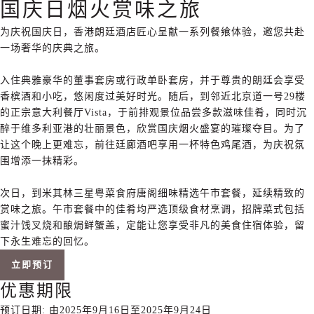
国庆日烟火赏味之旅
为庆祝国庆日，香港朗廷酒店匠心呈献一系列餐飨体验，邀您共赴
一场奢华的庆典之旅。
入住典雅豪华的董事套房或行政单卧套房，并于尊贵的朗廷会享受
香槟酒和小吃，悠闲度过美好时光。随后，到邻近北京道一号29楼
的正宗意大利餐厅Vista，于前排观景位品尝多款滋味佳肴，同时沉
醉于维多利亚港的壮丽景色，欣赏国庆烟火盛宴的璀璨夺目。为了
让这个晚上更难忘，前往廷廊酒吧享用一杯特色鸡尾酒，为庆祝氛
围增添一抹精彩。
次日，到米其林三星粤菜食府唐阁细味精选午市套餐，延续精致的
赏味之旅。午市套餐中的佳肴均严选顶级食材烹调，招牌菜式包括
蜜汁饯叉烧和酿焗鲜蟹盖，定能让您享受非凡的美食住宿体验，留
下永生难忘的回忆。
立即预订
优惠期限
预订日期: 由2025年9月16日至2025年9月24日